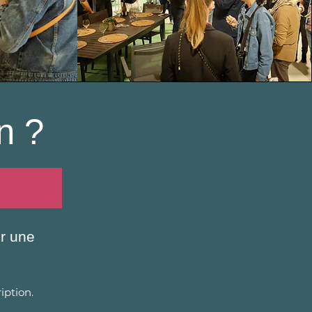
on ?
ur une
iption.​