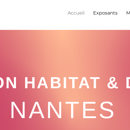
Accueil
Exposants
M
N HABITAT &
NANTES