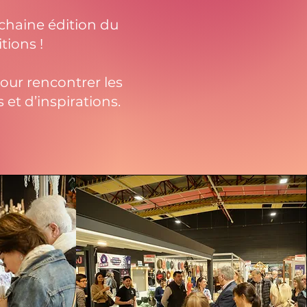
chaine édition du
tions !
our rencontrer les
 et d’inspirations.