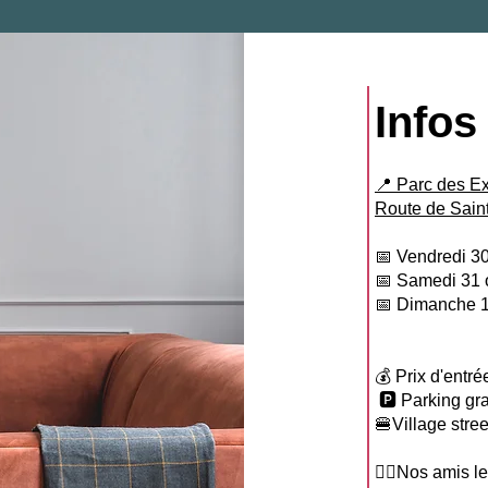
Infos
📍 Parc des Ex
Route de Sain
📅 Vendredi 30
📅 Samedi 31 
📅 Dimanche 1
💰
Prix d'entré
🅿 Parking gra
🍔Village stree
🐕‍🦺Nos amis 